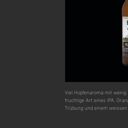
Viel Hopfenaroma mit wenig Bi
fruchtige Art eines IPA. Oran
Trübung und einem weissen